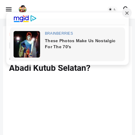
Beranda
konspirasi bumi berongga
Misteri Antartika: Benarkah
Ada Markas Alien di Balik Es
Abadi Kutub Selatan?