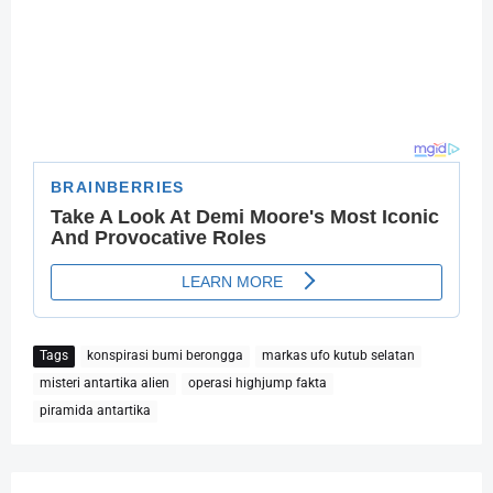
Tags
konspirasi bumi berongga
markas ufo kutub selatan
misteri antartika alien
operasi highjump fakta
piramida antartika