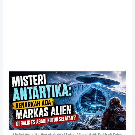
Misteri Antartika: Benarkah Ada Markas Alien di Balik Es Abadi Kutub