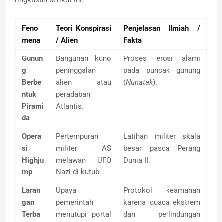
Feno
Teori Konspirasi
Penjelasan Ilmiah /
mena
/ Alien
Fakta
Gunun
Bangunan kuno
Proses erosi alami
g
peninggalan
pada puncak gunung
Berbe
alien atau
(
Nunatak
).
ntuk
peradaban
Pirami
Atlantis.
da
Opera
Pertempuran
Latihan militer skala
si
militer AS
besar pasca Perang
Highju
melawan UFO
Dunia II.
mp
Nazi di kutub.
Laran
Upaya
Protokol keamanan
gan
pemerintah
karena cuaca ekstrem
Terba
menutupi portal
dan perlindungan