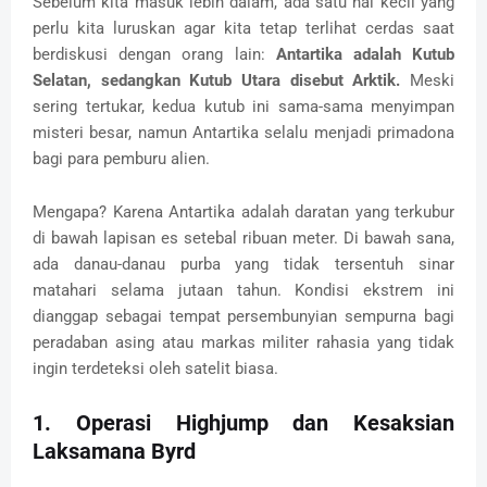
Sebelum kita masuk lebih dalam, ada satu hal kecil yang
perlu kita luruskan agar kita tetap terlihat cerdas saat
berdiskusi dengan orang lain:
Antartika adalah Kutub
Selatan, sedangkan Kutub Utara disebut Arktik.
Meski
sering tertukar, kedua kutub ini sama-sama menyimpan
misteri besar, namun Antartika selalu menjadi primadona
bagi para pemburu alien.
Mengapa? Karena Antartika adalah daratan yang terkubur
di bawah lapisan es setebal ribuan meter. Di bawah sana,
ada danau-danau purba yang tidak tersentuh sinar
matahari selama jutaan tahun. Kondisi ekstrem ini
dianggap sebagai tempat persembunyian sempurna bagi
peradaban asing atau markas militer rahasia yang tidak
ingin terdeteksi oleh satelit biasa.
1. Operasi Highjump dan Kesaksian
Laksamana Byrd