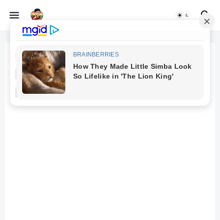
Beranda
bagian kamera
Pengenalan Bagian-Bagian
Kamera DSLR Canon