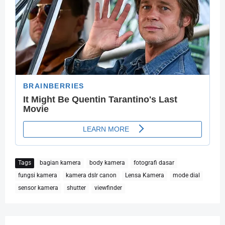
Tags
bagian kamera
body kamera
fotografi dasar
fungsi kamera
kamera dslr canon
Lensa Kamera
mode dial
sensor kamera
shutter
viewfinder