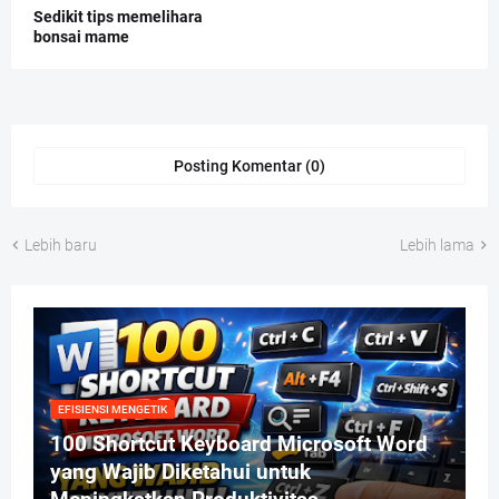
Sedikit tips memelihara
bonsai mame
Posting Komentar (0)
Lebih baru
Lebih lama
EFISIENSI MENGETIK
100 Shortcut Keyboard Microsoft Word
yang Wajib Diketahui untuk