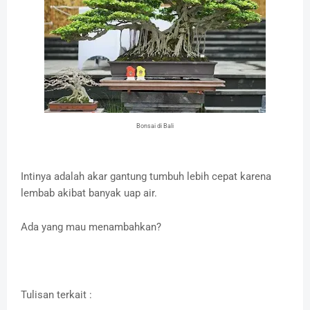
Bonsai di Bali
Intinya adalah akar gantung tumbuh lebih cepat karena
lembab akibat banyak uap air.
Ada yang mau menambahkan?
Tulisan terkait :