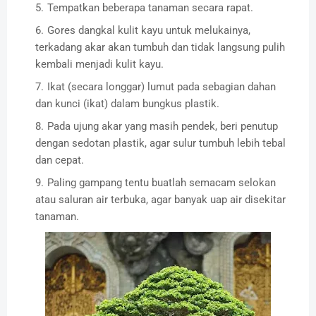
Tempatkan beberapa tanaman secara rapat.
Gores dangkal kulit kayu untuk melukainya,
terkadang akar akan tumbuh dan tidak langsung pulih
kembali menjadi kulit kayu.
Ikat (secara longgar) lumut pada sebagian dahan
dan kunci (ikat) dalam bungkus plastik.
Pada ujung akar yang masih pendek, beri penutup
dengan sedotan plastik, agar sulur tumbuh lebih tebal
dan cepat.
Paling gampang tentu buatlah semacam selokan
atau saluran air terbuka, agar banyak uap air disekitar
tanaman.