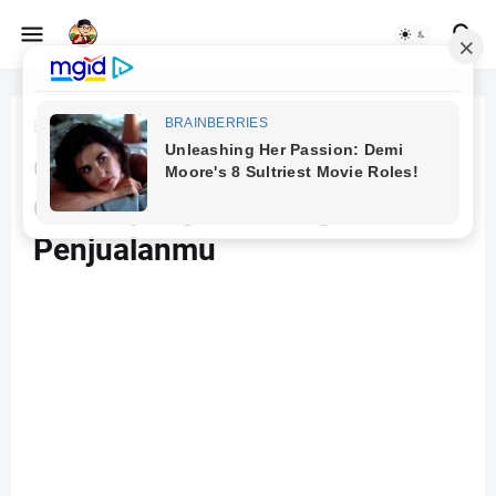
Beranda
Online
6 Ide Promo 17 Agustus
Online yang Bisa Tingkatkan
Penjualanmu