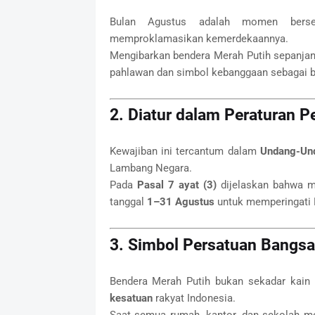
Bulan Agustus adalah momen bers
memproklamasikan kemerdekaannya.
Mengibarkan bendera Merah Putih sepanja
pahlawan dan simbol kebanggaan sebagai 
2. Diatur dalam Peraturan P
Kewajiban ini tercantum dalam
Undang-Un
Lambang Negara.
Pada
Pasal 7 ayat (3)
dijelaskan bahwa m
tanggal
1–31 Agustus
untuk memperingati 
3. Simbol Persatuan Bangsa
Bendera Merah Putih bukan sekadar kain 
kesatuan
rakyat Indonesia.
Saat semua rumah, kantor, dan sekolah me