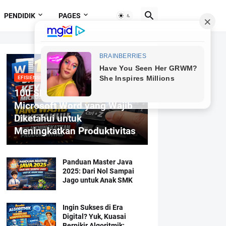
PENDIDIK
PAGES
EFISIENSI MENGETIK
100 Shortcut Keyboard
Microsoft Word yang Wajib
Diketahui untuk
Meningkatkan Produktivitas
Panduan Master Java
2025: Dari Nol Sampai
Jago untuk Anak SMK
Ingin Sukses di Era
Digital? Yuk, Kuasai
Berpikir Algoritmik: