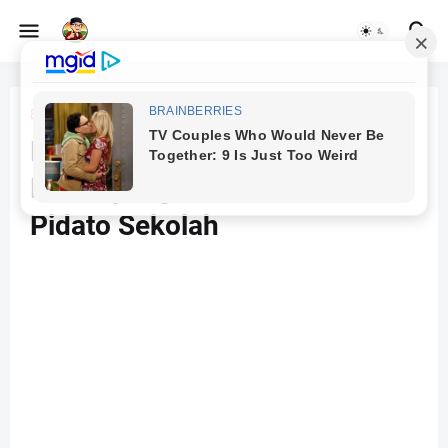
Beranda
anak pintar
Kisah Inspiratif Gema: Anak
Pintar yang Jadi Juara Lomba
Pidato Sekolah