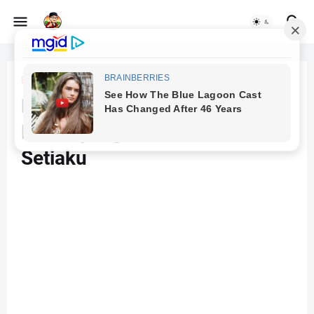
Beranda
cerita kucing
Katty, Si Kucing Lucu dan
Manis yang Jadi Teman
Setiaku