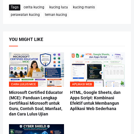
Tags
cerita kucing
kucing lucu
kucing manis
perawatan kucing
teman kucing
YOU MIGHT LIKE
CARA LULUS MCE
APLIKASI WEB
Microsoft Certified Educator
HTML, Google Sheets, dan
(MCE): Panduan Lengkap
Apps Script: Kombinasi
Sertifikasi Microsoft untuk
Efektif untuk Membangun
Guru, Contoh Soal, Manfaat,
Aplikasi Web Sederhana
dan Cara Lulus Ujian