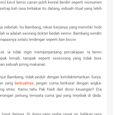
tol kecil berisi cairan putih kental berdiri seperti monumen
iap kali rasa terbakar itu datang, sebuah ritual yang lebih
eja sebelah. Itu Bambang, rekan kerjanya yang memiliki hobi
ah ia adalah seorang dokter bedah senior. Bambang sendiri
 napasnya selalu terdengar seperti ban bocor.
kat. Ia tidak ingin memperpanjang percakapan. Ia benci
pak lemah, tampak seperti seseorang yang tidak bisa
pan sebuah piring makanan.
anjut Bambang, tidak peduli dengan ketidaktertarikan Surya.
uran yang
berkualitas
, jangan cuma berkutat dengan angka-
ang stres. Kamu tahu Pak Hadi dari divisi keuangan? Dia
rangan jantung, ternyata cuma gas yang terjebak di dada.
k luput darinya. Di dunia yang serba cepat ini, bahkan rasa