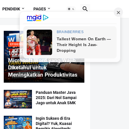
PENDIDIK
PAGES
EFISIENSI MENGETIK
100 Shortcut Keyboard
Microsoft Word yang Wajib
Diketahui untuk
Meningkatkan Produktivitas
Panduan Master Java
2025: Dari Nol Sampai
Jago untuk Anak SMK
Ingin Sukses di Era
Digital? Yuk, Kuasai
Berpikir Algoritmik: