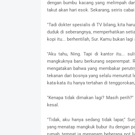
dengan bumbu kacang yang melimpah dan
takut akan hari esok. Sekarang, seiris cabai
"Tadi dokter spesialis di TV bilang, kita h
duduk di seberangnya, memperhatikan setia
kopi itu... berhentilah, Sur. Kamu bukan la
"Aku tahu, Ning. Tapi di kantor itu... su
mangkuknya baru berkurang seperempat. R
mengatakan bahwa yang membakar perutnya
tekanan dari bosnya yang selalu menuntut l
kata-kata itu hanya tertahan di tenggorokan
"Kenapa tidak dimakan lagi? Masih perih?"
kesal.
"Tidak, aku hanya sedang tidak lapar," Su
yang menatap mangkuk bubur itu dengan pan
rumah, tempat ia menanam beberapa pot l