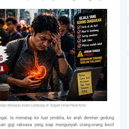
 Sunyi Melawan Asam Lambung di Tengah Hiruk-Pikuk Kota
al. Ia menatap ke luar jendela, ke arah deretan gedung
isan gigi raksasa yang siap mengunyah orang-orang kecil