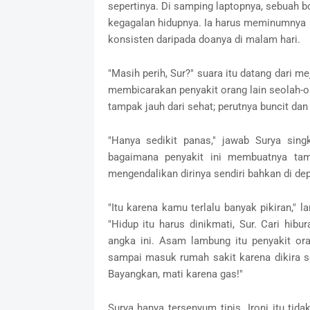
sepertinya. Di samping laptopnya, sebuah bo
kegagalan hidupnya. Ia harus meminumnya set
konsisten daripada doanya di malam hari.
"Masih perih, Sur?" suara itu datang dari m
membicarakan penyakit orang lain seolah-ol
tampak jauh dari sehat; perutnya buncit dan
"Hanya sedikit panas," jawab Surya sing
bagaimana penyakit ini membuatnya tam
mengendalikan dirinya sendiri bahkan di de
"Itu karena kamu terlalu banyak pikiran," l
"Hidup itu harus dinikmati, Sur. Cari hib
angka ini. Asam lambung itu penyakit or
sampai masuk rumah sakit karena dikira se
Bayangkan, mati karena gas!"
Surya hanya tersenyum tipis. Ironi itu tida