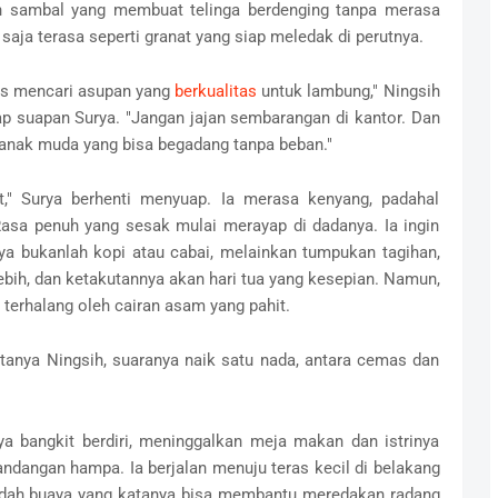
 sambal yang membuat telinga berdenging tanpa merasa
 saja terasa seperti granat yang siap meledak di perutnya.
arus mencari asupan yang
berkualitas
untuk lambung," Ningsih
p suapan Surya. "Jangan jajan sembarangan di kantor. Dan
gi anak muda yang bisa begadang tanpa beban."
lit," Surya berhenti menyuap. Ia merasa kenyang, padahal
asa penuh yang sesak mulai merayap di dadanya. Ia ingin
 bukanlah kopi atau cabai, melainkan tumpukan tagihan,
ebih, dan ketakutannya akan hari tua yang kesepian. Namun,
, terhalang oleh cairan asam yang pahit.
 tanya Ningsih, suaranya naik satu nada, antara cemas dan
rya bangkit berdiri, meninggalkan meja makan dan istrinya
dangan hampa. Ia berjalan menuju teras kecil di belakang
idah buaya yang katanya bisa membantu meredakan radang