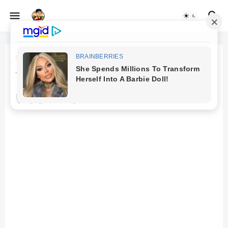
Beranda
belajar melalui interaksi sosial
Teori Sosio-Kultural
(Vygotsky)