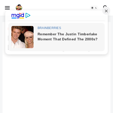
Beranda
cerita pendek keluarga
Menjadi Nara: Ketika Luka
Batin Tak Bisa Lagi Ditutupi