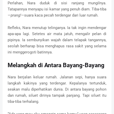
Perlahan, Nara duduk di sisi ranjang mungilnya.
Tatapannya menyapu isi kamar yang penuh diam. Tiba-tiba
—
prang!
—suara kaca pecah terdengar dari luar rumah.
Refleks, Nara menutup telinganya. Ia tak ingin mendengar
apa-apa lagi. Setetes air mata jatuh, mengalir pelan di
pipinya. Ia sembunyikan wajah dalam telapak tangannya,
seolah berharap bisa menghapus rasa sakit yang selama
ini menggerogoti batinnya.
Melangkah di Antara Bayang-Bayang
Nara berjalan keluar rumah. Jalanan sepi, hanya suara
langkah kakinya yang terdengar. Kepalanya tertunduk,
seakan malu diperhatikan dunia. Di antara bayang pohon
dan rumah, siluet dirinya tampak panjang. Tapi siluet itu
tiba-tiba terhalang.
“Ada yang mau aku omongin sama kamu,” ucap seseorang