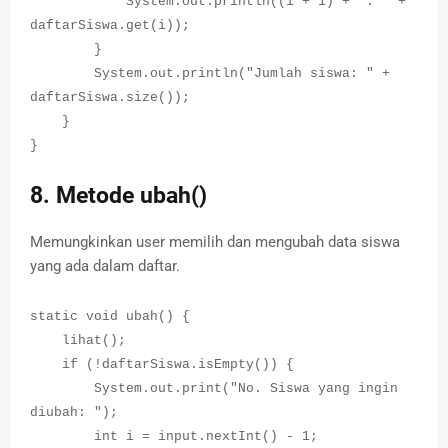
System.out.println((i + 1) + ". " +
daftarSiswa.get(i));
}
System.out.println("Jumlah siswa: " +
daftarSiswa.size());
}
}
8. Metode ubah()
Memungkinkan user memilih dan mengubah data siswa
yang ada dalam daftar.
static void ubah() {
lihat();
if (!daftarSiswa.isEmpty()) {
System.out.print("No. Siswa yang ingin
diubah: ");
int i = input.nextInt() - 1;