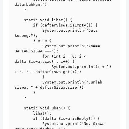
ditambahkan.");

    }

    static void lihat() {

        if (daftarSiswa.isEmpty()) {

            System.out.println("Data 
kosong.");

        } else {

            System.out.println("\n=== 
DAFTAR SISWA ===");

            for (int i = 0; i < 
daftarSiswa.size(); i++) {

                System.out.println((i + 1) 
+ ". " + daftarSiswa.get(i));

            }

            System.out.println("Jumlah 
siswa: " + daftarSiswa.size());

        }

    }

    static void ubah() {

        lihat();

        if (!daftarSiswa.isEmpty()) {

            System.out.print("No. Siswa 
yang ingin diubah: ");
