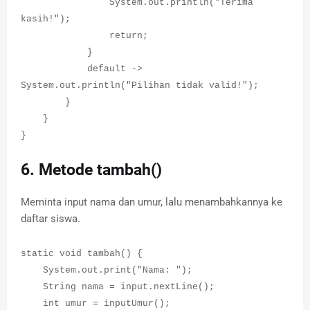
System.out.println("Terima
kasih!");
return;
}
default ->
System.out.println("Pilihan tidak valid!");
}
}
}
6. Metode tambah()
Meminta input nama dan umur, lalu menambahkannya ke
daftar siswa.
static void tambah() {
System.out.print("Nama: ");
String nama = input.nextLine();
int umur = inputUmur();