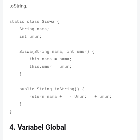
toString.
static class Siswa {
String nama;
int umur;
Siswa(String nama, int umur) {
this.nama = nama;
this.umur = umur;
}
public String toString() {
return nama + " - Umur: " + umur;
}
}
4. Variabel Global