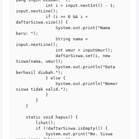
            int i = input.nextInt() - 1; 
input.nextLine();

            if (i >= 0 && i < 
daftarSiswa.size()) {

                System.out.print("Nama 
baru: ");

                String nama = 
input.nextLine();

                int umur = inputUmur();

                daftarSiswa.set(i, new 
Siswa(nama, umur));

                System.out.println("Data 
berhasil diubah.");

            } else {

                System.out.println("Nomor 
siswa tidak valid.");

            }

        }

    }

    static void hapus() {

        lihat();

        if (!daftarSiswa.isEmpty()) {

            System.out.print("No. Siswa 