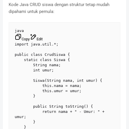
Kode Java CRUD siswa dengan struktur tetap mudah
dipahami untuk pemula:
java
Copy
Edit
import java.util.*;

public class CrudSiswa {

    static class Siswa {

        String nama;

        int umur;

        Siswa(String nama, int umur) {

            this.nama = nama;

            this.umur = umur;

        }

        public String toString() {

            return nama + " - Umur: " + 
umur;

        }

    }
