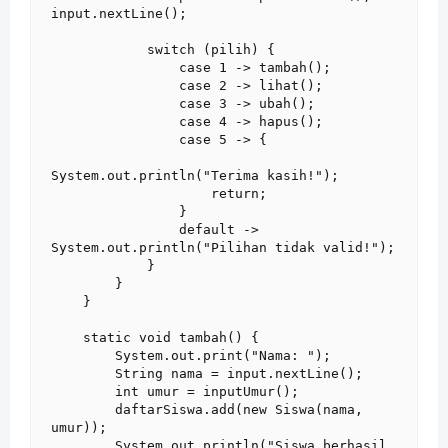
input.nextLine();

            switch (pilih) {

                case 1 -> tambah();

                case 2 -> lihat();

                case 3 -> ubah();

                case 4 -> hapus();

                case 5 -> {

System.out.println("Terima kasih!");

                    return;

                }

                default -> 
System.out.println("Pilihan tidak valid!");

            }

        }

    }

    static void tambah() {

        System.out.print("Nama: ");

        String nama = input.nextLine();

        int umur = inputUmur();

        daftarSiswa.add(new Siswa(nama, 
umur));

        System.out.println("Siswa berhasil 