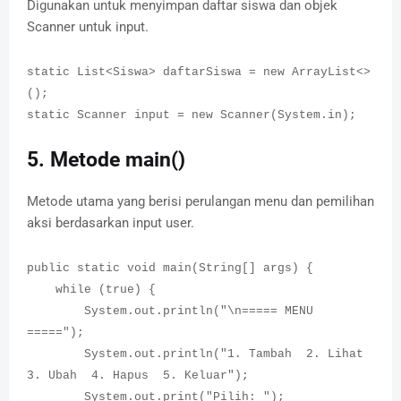
Digunakan untuk menyimpan daftar siswa dan objek
Scanner untuk input.
static List<Siswa> daftarSiswa = new ArrayList<>
();
static Scanner input = new Scanner(System.in);
5. Metode main()
Metode utama yang berisi perulangan menu dan pemilihan
aksi berdasarkan input user.
public static void main(String[] args) {
while (true) {
System.out.println("\n===== MENU
=====");
System.out.println("1. Tambah
2. Lihat
3. Ubah
4. Hapus
5. Keluar");
System.out.print("Pilih: ");