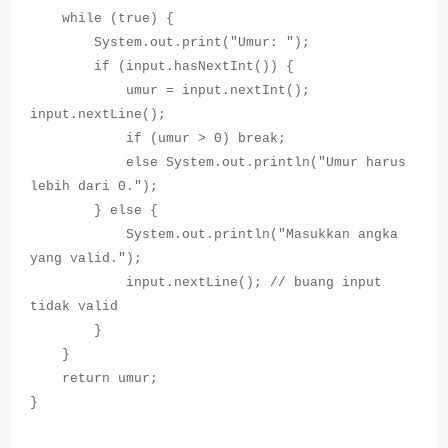
while (true) {
System.out.print("Umur: ");
if (input.hasNextInt()) {
umur = input.nextInt();
input.nextLine();
if (umur > 0) break;
else System.out.println("Umur harus
lebih dari 0.");
} else {
System.out.println("Masukkan angka
yang valid.");
input.nextLine(); // buang input
tidak valid
}
}
return umur;
}