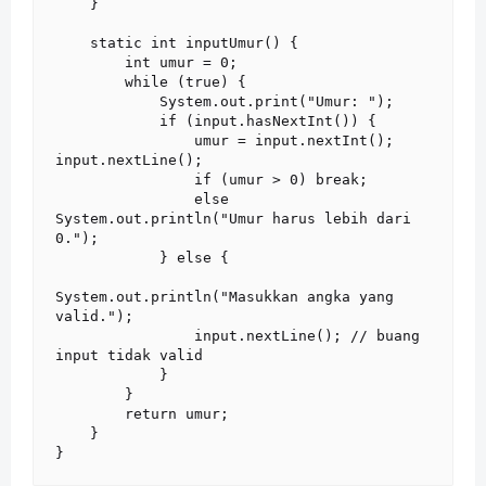
    }

    static int inputUmur() {

        int umur = 0;

        while (true) {

            System.out.print("Umur: ");

            if (input.hasNextInt()) {

                umur = input.nextInt(); 
input.nextLine();

                if (umur > 0) break;

                else 
System.out.println("Umur harus lebih dari 
0.");

            } else {

System.out.println("Masukkan angka yang 
valid.");

                input.nextLine(); // buang 
input tidak valid

            }

        }

        return umur;

    }
