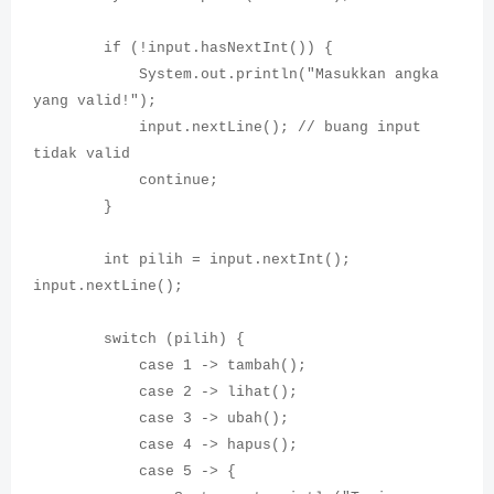
if (!input.hasNextInt()) {
System.out.println("Masukkan angka
yang valid!");
input.nextLine(); // buang input
tidak valid
continue;
}
int pilih = input.nextInt();
input.nextLine();
switch (pilih) {
case 1 -> tambah();
case 2 -> lihat();
case 3 -> ubah();
case 4 -> hapus();
case 5 -> {