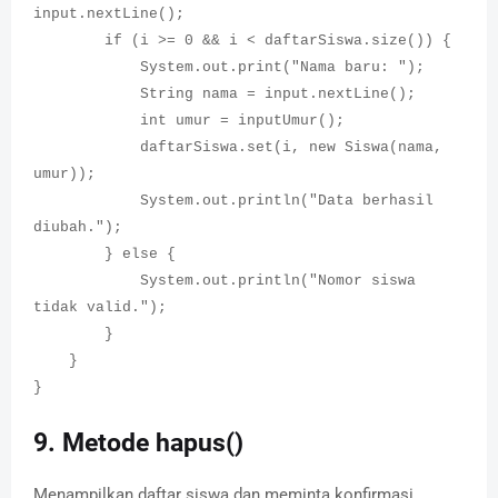
input.nextLine();
if (i >= 0 && i < daftarSiswa.size()) {
System.out.print("Nama baru: ");
String nama = input.nextLine();
int umur = inputUmur();
daftarSiswa.set(i, new Siswa(nama,
umur));
System.out.println("Data berhasil
diubah.");
} else {
System.out.println("Nomor siswa
tidak valid.");
}
}
}
9. Metode hapus()
Menampilkan daftar siswa dan meminta konfirmasi