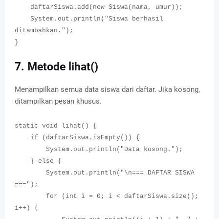
daftarSiswa.add(new Siswa(nama, umur));
System.out.println("Siswa berhasil
ditambahkan.");
}
7. Metode lihat()
Menampilkan semua data siswa dari daftar. Jika kosong,
ditampilkan pesan khusus.
static void lihat() {
if (daftarSiswa.isEmpty()) {
System.out.println("Data kosong.");
} else {
System.out.println("\n=== DAFTAR SISWA
===");
for (int i = 0; i < daftarSiswa.size();
i++) {