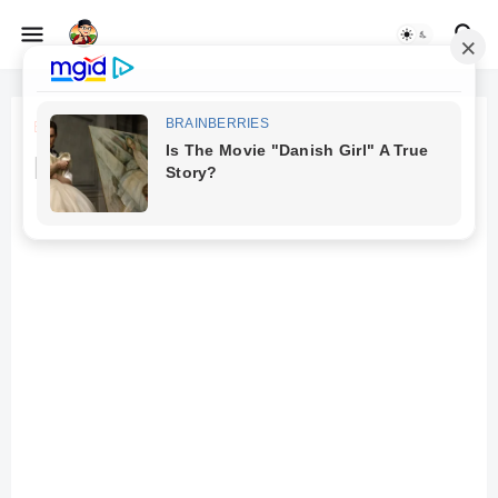
Beranda
CRUD
Kode Java CRUD siswa