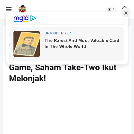
Beranda
GTA VI
GTA VI Rilis Mei 2026:
Rockstar Siap Gebrak Dunia
Game, Saham Take-Two Ikut
Melonjak!