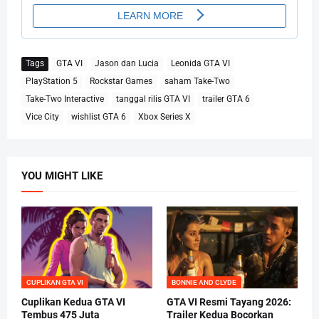
Tags
GTA VI
Jason dan Lucia
Leonida GTA VI
PlayStation 5
Rockstar Games
saham Take-Two
Take-Two Interactive
tanggal rilis GTA VI
trailer GTA 6
Vice City
wishlist GTA 6
Xbox Series X
YOU MIGHT LIKE
CUPLIKAN GTA VI
BONNIE AND CLYDE
Cuplikan Kedua GTA VI
GTA VI Resmi Tayang 2026:
Tembus 475 Juta
Trailer Kedua Bocorkan