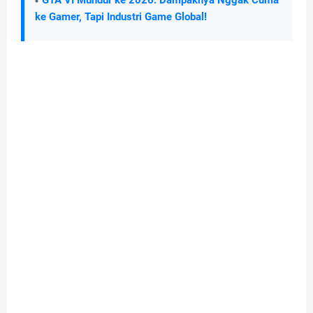
GTA VI Mundur ke 2026: Dampaknya Nggak Cuma
ke Gamer, Tapi Industri Game Global!