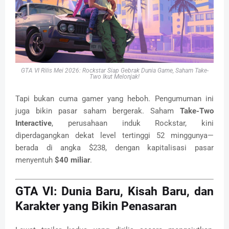
GTA VI Rilis Mei 2026: Rockstar Siap Gebrak Dunia Game, Saham Take-
Two Ikut Melonjak!
Tapi bukan cuma gamer yang heboh. Pengumuman ini
juga bikin pasar saham bergerak. Saham
Take-Two
Interactive
, perusahaan induk Rockstar, kini
diperdagangkan dekat level tertinggi 52 minggunya—
berada di angka $238, dengan kapitalisasi pasar
menyentuh
$40 miliar
.
GTA VI: Dunia Baru, Kisah Baru, dan
Karakter yang Bikin Penasaran