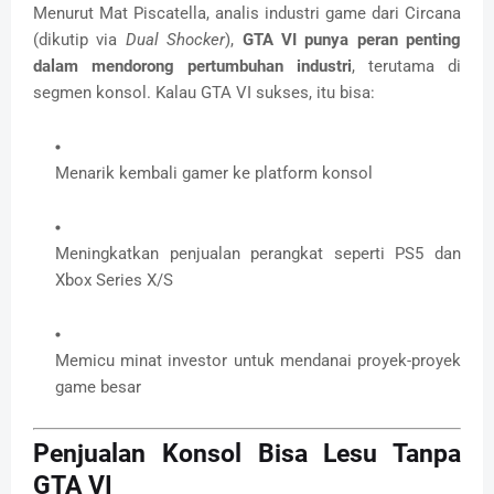
Menurut Mat Piscatella, analis industri game dari Circana
(dikutip via
Dual Shocker
),
GTA VI punya peran penting
dalam mendorong pertumbuhan industri
, terutama di
segmen konsol. Kalau GTA VI sukses, itu bisa:
Menarik kembali gamer ke platform konsol
Meningkatkan penjualan perangkat seperti PS5 dan
Xbox Series X/S
Memicu minat investor untuk mendanai proyek-proyek
game besar
Penjualan Konsol Bisa Lesu Tanpa
GTA VI