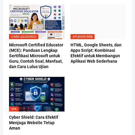
CARA LULUS MCE
APLIKASI WEB
Microsoft Certified Educator
HTML, Google Sheets, dan
(MCE): Panduan Lengkap
Apps Script: Kombinasi
Sertifikasi Microsoft untuk
Efektif untuk Membangun
Guru, Contoh Soal, Manfaat,
Aplikasi Web Sederhana
dan Cara Lulus Ujian
2FA
Cyber Shield: Cara Efektif
Menjaga Website Tetap
Aman