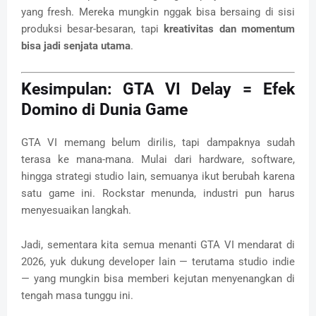
yang fresh. Mereka mungkin nggak bisa bersaing di sisi
produksi besar-besaran, tapi
kreativitas dan momentum
bisa jadi senjata utama
.
Kesimpulan: GTA VI Delay = Efek
Domino di Dunia Game
GTA VI memang belum dirilis, tapi dampaknya sudah
terasa ke mana-mana. Mulai dari hardware, software,
hingga strategi studio lain, semuanya ikut berubah karena
satu game ini. Rockstar menunda, industri pun harus
menyesuaikan langkah.
Jadi, sementara kita semua menanti GTA VI mendarat di
2026, yuk dukung developer lain — terutama studio indie
— yang mungkin bisa memberi kejutan menyenangkan di
tengah masa tunggu ini.