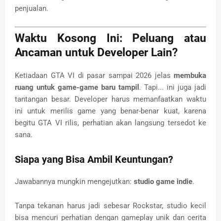
penjualan.
Waktu Kosong Ini: Peluang atau
Ancaman untuk Developer Lain?
Ketiadaan GTA VI di pasar sampai 2026 jelas
membuka
ruang untuk game-game baru tampil
. Tapi... ini juga jadi
tantangan besar. Developer harus memanfaatkan waktu
ini untuk merilis game yang benar-benar kuat, karena
begitu GTA VI rilis, perhatian akan langsung tersedot ke
sana.
Siapa yang Bisa Ambil Keuntungan?
Jawabannya mungkin mengejutkan:
studio game indie
.
Tanpa tekanan harus jadi sebesar Rockstar, studio kecil
bisa mencuri perhatian dengan gameplay unik dan cerita