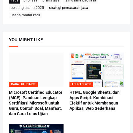
Tags
biro jasa
bisnis jasa
izin usaha biro jasa
peluang usaha 2025
strategi pemasaran jasa
usaha modal kecil
YOU MIGHT LIKE
CARA LULUS MCE
APLIKASI WEB
Microsoft Certified Educator
HTML, Google Sheets, dan
(MCE): Panduan Lengkap
Apps Script: Kombinasi
Sertifikasi Microsoft untuk
Efektif untuk Membangun
Guru, Contoh Soal, Manfaat,
Aplikasi Web Sederhana
dan Cara Lulus Ujian