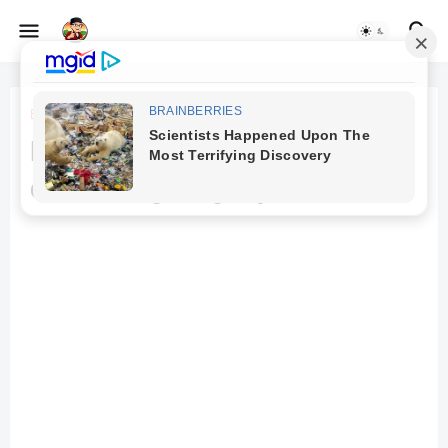
Beranda
budaya lokal
Etnobotani - Sejarah, Fungsi
dan Ruang Lingkup