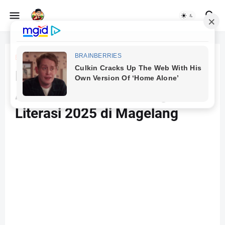
Beranda
budaya baca
Pengelola TBM Jawa Barat
Antusias Ikuti Temu Pegiat
Literasi 2025 di Magelang