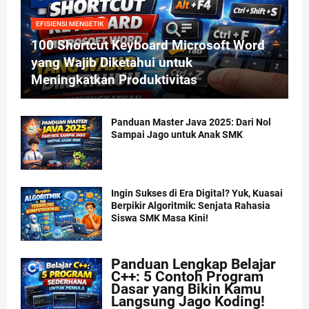
EFISIENSI MENGETIK
100 Shortcut Keyboard Microsoft Word
yang Wajib Diketahui untuk
Meningkatkan Produktivitas
Panduan Master Java 2025: Dari Nol
Sampai Jago untuk Anak SMK
Ingin Sukses di Era Digital? Yuk, Kuasai
Berpikir Algoritmik: Senjata Rahasia
Siswa SMK Masa Kini!
Panduan Lengkap Belajar
C++: 5 Contoh Program
Dasar yang Bikin Kamu
Langsung Jago Koding!