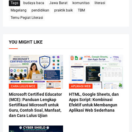
Tags
budaya baca
Jawa Barat
komunitas
literasi
Magelang
pendidikan
praktik baik
TBM
Temu Pegiat Literasi
YOU MIGHT LIKE
CARA LULUS MCE
APLIKASI WEB
Microsoft Certified Educator
HTML, Google Sheets, dan
(MCE): Panduan Lengkap
Apps Script: Kombinasi
Sertifikasi Microsoft untuk
Efektif untuk Membangun
Guru, Contoh Soal, Manfaat,
Aplikasi Web Sederhana
dan Cara Lulus Ujian