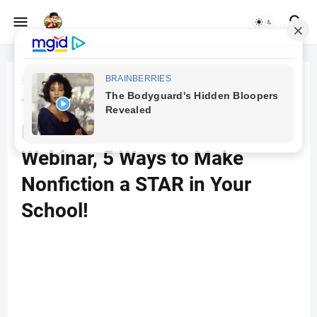
Beranda
You Can Now Watch The
Recording Of Our Third Demco
Webinar, 5 Ways to Make
Nonfiction a STAR in Your
School!