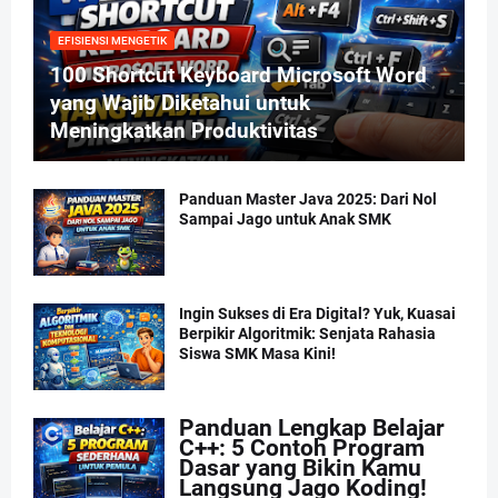
EFISIENSI MENGETIK
100 Shortcut Keyboard Microsoft Word
yang Wajib Diketahui untuk
Meningkatkan Produktivitas
Panduan Master Java 2025: Dari Nol
Sampai Jago untuk Anak SMK
Ingin Sukses di Era Digital? Yuk, Kuasai
Berpikir Algoritmik: Senjata Rahasia
Siswa SMK Masa Kini!
Panduan Lengkap Belajar
C++: 5 Contoh Program
Dasar yang Bikin Kamu
Langsung Jago Koding!