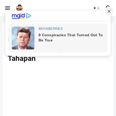
Beranda
metode pembelajaran
Pembelajaran Critical Incident
- Pengertian, Tujuan dan
Tahapan