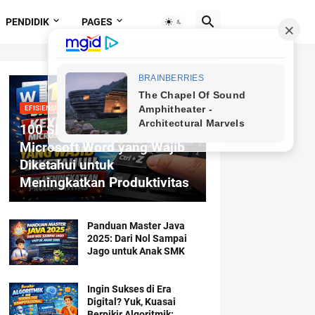
PENDIDIK
PAGES
EFISIENSI MENGETIK
100 Shortcut Keyboard
Microsoft Word yang Wajib
Diketahui untuk
Meningkatkan Produktivitas
Panduan Master Java
2025: Dari Nol Sampai
Jago untuk Anak SMK
Ingin Sukses di Era
Digital? Yuk, Kuasai
Berpikir Algoritmik: