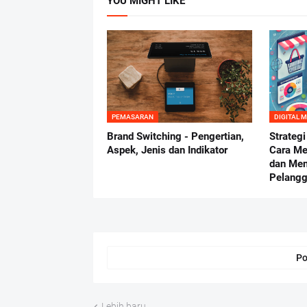
YOU MIGHT LIKE
PEMASARAN
DIGITAL 
Brand Switching - Pengertian,
Strategi
Aspek, Jenis dan Indikator
Cara Me
dan Me
Pelang
Po
Lebih baru