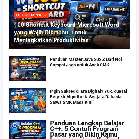
EFISIENSI MENGETIK
100 Shortcut Keyboard Microsoft Word
yang Wajib Diketahui untuk
Meningkatkan Produktivitas
Panduan Master Java 2025: Dari Nol
Sampai Jago untuk Anak SMK
Ingin Sukses di Era Digital? Yuk, Kuasai
Berpikir Algoritmik: Senjata Rahasia
Siswa SMK Masa Kini!
Panduan Lengkap Belajar
C++: 5 Contoh Program
Dasar yang Bikin Kamu