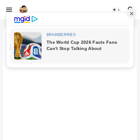
Beranda
Nasehat Islam
Nasehat Islam Cara Agar
Terjaga Semua Urusan