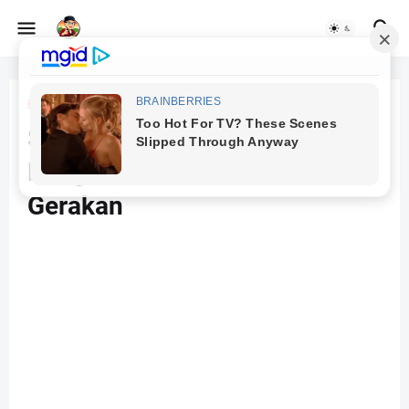
Beranda
Psikologi
Senam Otak (Brain Gym) -
Pengertian, Manfaat dan
Gerakan