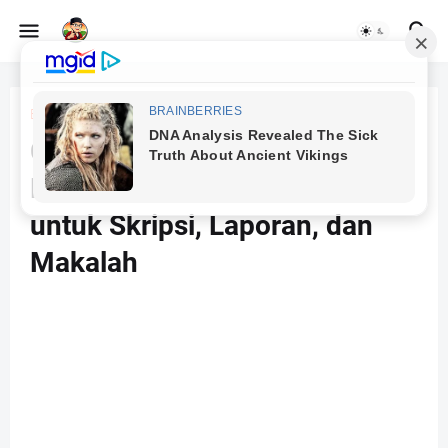
Beranda
cara buat halaman romawi dan angka di Word
Cara Membuat Nomor
Halaman Berbeda di Word
untuk Skripsi, Laporan, dan
Makalah