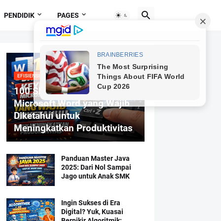
PENDIDIK
PAGES
EFISIENSI MENGETIK
100 Shortcut Keyboard
Microsoft Word yang Wajib
Diketahui untuk
Meningkatkan Produktivitas
Panduan Master Java
2025: Dari Nol Sampai
Jago untuk Anak SMK
Ingin Sukses di Era
Digital? Yuk, Kuasai
Berpikir Algoritmik: