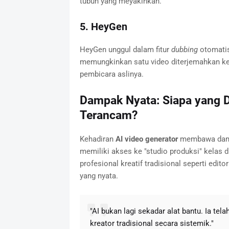
tubuh yang meyakinkan.
5. HeyGen
HeyGen unggul dalam fitur
dubbing
otomatis 
memungkinkan satu video diterjemahkan ke
pembicara aslinya.
Dampak Nyata: Siapa yang 
Terancam?
Kehadiran
AI video generator
membawa dampak
memiliki akses ke "studio produksi" kelas d
profesional kreatif tradisional seperti edit
yang nyata.
"AI bukan lagi sekadar alat bantu. Ia t
kreator tradisional secara sistemik."