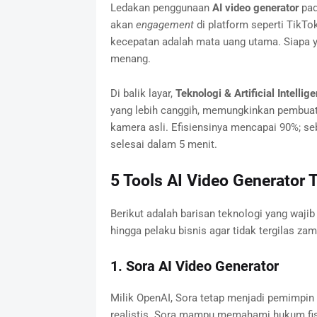
Ledakan penggunaan
AI video generator
pad
akan
engagement
di platform seperti TikTo
kecepatan adalah mata uang utama. Siapa y
menang.
Di balik layar,
Teknologi & Artificial Intellige
yang lebih canggih, memungkinkan pembuata
kamera asli. Efisiensinya mencapai 90%; 
selesai dalam 5 menit.
5 Tools AI Video Generator
Berikut adalah barisan teknologi yang wajib 
hingga pelaku bisnis agar tidak tergilas zam
1. Sora AI Video Generator
Milik OpenAI, Sora tetap menjadi pemimpin
realistis. Sora mampu memahami hukum fisi