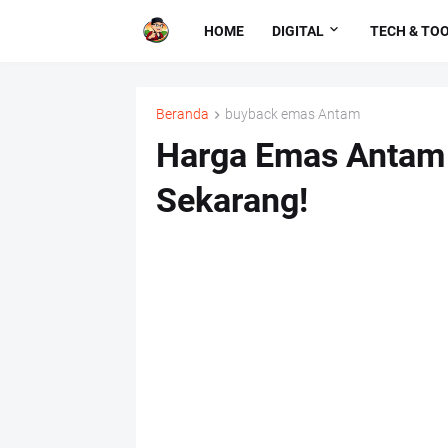
HOME
DIGITAL
TECH & TO
Beranda
buyback emas Antam
Harga Emas Antam H
Sekarang!