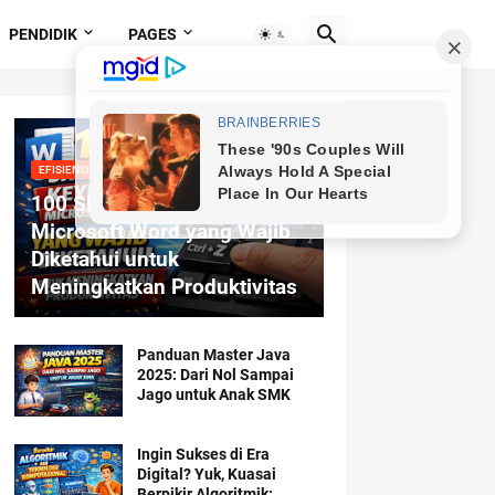
PENDIDIK
PAGES
EFISIENSI MENGETIK
100 Shortcut Keyboard
Microsoft Word yang Wajib
Diketahui untuk
Meningkatkan Produktivitas
Panduan Master Java
2025: Dari Nol Sampai
Jago untuk Anak SMK
Ingin Sukses di Era
Digital? Yuk, Kuasai
Berpikir Algoritmik: