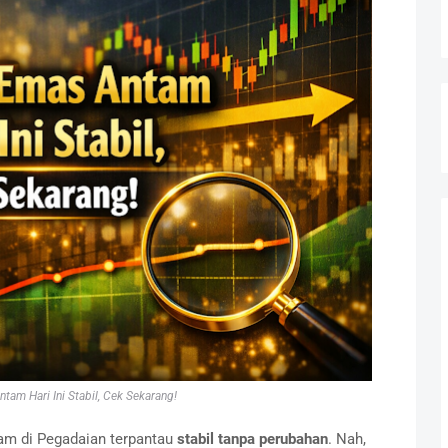
tam Hari Ini Stabil, Cek Sekarang!
tam di Pegadaian terpantau
stabil tanpa perubahan
. Nah,