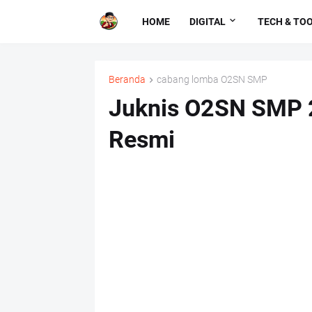
HOME
DIGITAL
TECH & TO
Beranda
cabang lomba O2SN SMP
Juknis O2SN SMP 
Resmi