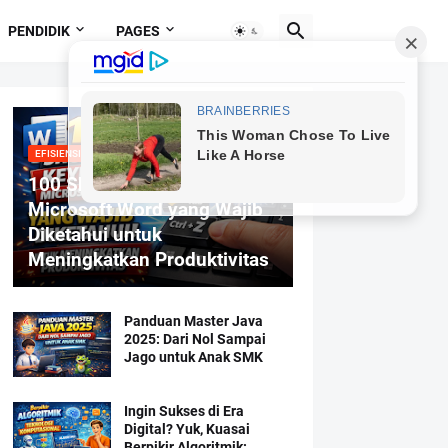
PENDIDIK
PAGES
EFISIENSI MENGETIK
100 Shortcut Keyboard
Microsoft Word yang Wajib
Diketahui untuk
Meningkatkan Produktivitas
Panduan Master Java
2025: Dari Nol Sampai
Jago untuk Anak SMK
Ingin Sukses di Era
Digital? Yuk, Kuasai
Berpikir Algoritmik: