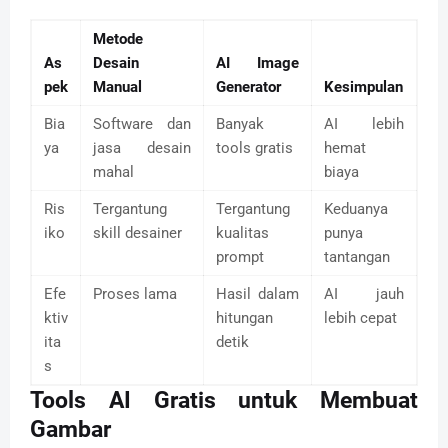
Metode
As
Desain
AI Image
pek
Manual
Generator
Kesimpulan
Bia
Software dan
Banyak
AI lebih
ya
jasa desain
tools gratis
hemat
mahal
biaya
Ris
Tergantung
Tergantung
Keduanya
iko
skill desainer
kualitas
punya
prompt
tantangan
Efe
Proses lama
Hasil dalam
AI jauh
ktiv
hitungan
lebih cepat
ita
detik
s
Tools AI Gratis untuk Membuat
Gambar