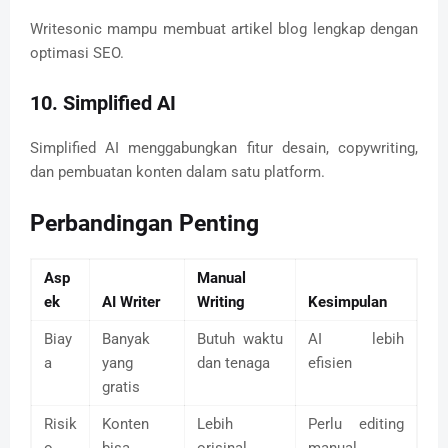
Writesonic mampu membuat artikel blog lengkap dengan
optimasi SEO.
10. Simplified AI
Simplified AI menggabungkan fitur desain, copywriting,
dan pembuatan konten dalam satu platform.
Perbandingan Penting
Asp
Manual
ek
AI Writer
Writing
Kesimpulan
Biay
Banyak
Butuh waktu
AI lebih
a
yang
dan tenaga
efisien
gratis
Risik
Konten
Lebih
Perlu editing
o
bisa
orisinal
manual