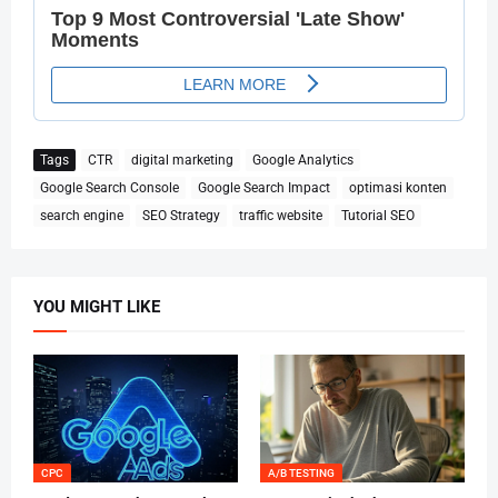
Tags
CTR
digital marketing
Google Analytics
Google Search Console
Google Search Impact
optimasi konten
search engine
SEO Strategy
traffic website
Tutorial SEO
YOU MIGHT LIKE
CPC
A/B TESTING