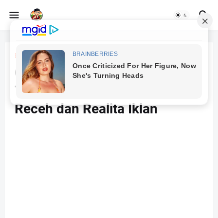
Beranda
Game Penghasil Saldo DANA
Tercepat 2026: Antara Cuan
Receh dan Realita Iklan