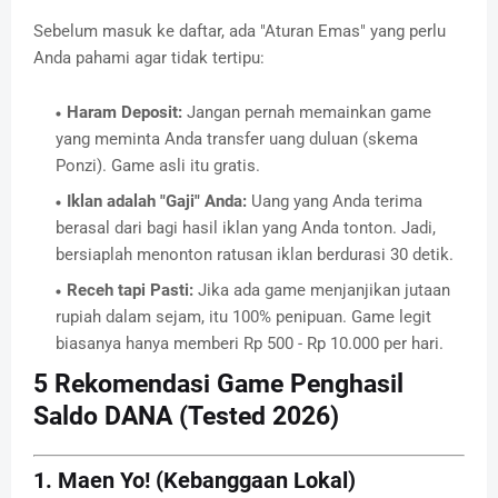
Sebelum masuk ke daftar, ada "Aturan Emas" yang perlu
Anda pahami agar tidak tertipu:
Haram Deposit:
Jangan pernah memainkan game
yang meminta Anda transfer uang duluan (skema
Ponzi). Game asli itu gratis.
Iklan adalah "Gaji" Anda:
Uang yang Anda terima
berasal dari bagi hasil iklan yang Anda tonton. Jadi,
bersiaplah menonton ratusan iklan berdurasi 30 detik.
Receh tapi Pasti:
Jika ada game menjanjikan jutaan
rupiah dalam sejam, itu 100% penipuan. Game legit
biasanya hanya memberi Rp 500 - Rp 10.000 per hari.
5 Rekomendasi Game Penghasil
Saldo DANA (Tested 2026)
1. Maen Yo! (Kebanggaan Lokal)