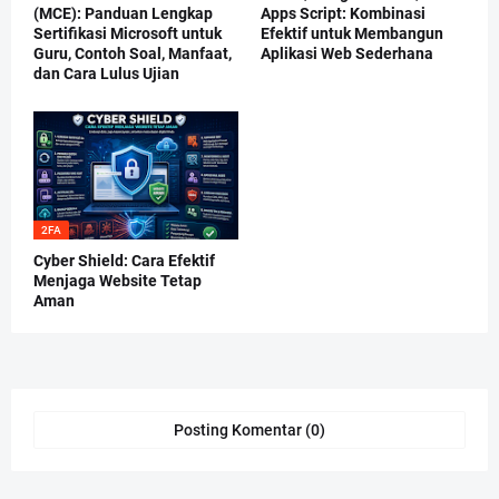
(MCE): Panduan Lengkap
Apps Script: Kombinasi
Sertifikasi Microsoft untuk
Efektif untuk Membangun
Guru, Contoh Soal, Manfaat,
Aplikasi Web Sederhana
dan Cara Lulus Ujian
2FA
Cyber Shield: Cara Efektif
Menjaga Website Tetap
Aman
Posting Komentar (0)