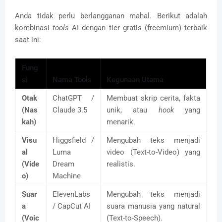
Anda tidak perlu berlangganan mahal. Berikut adalah
kombinasi
tools
AI dengan tier gratis (freemium) terbaik
saat ini:
Fung
si
Nama Tools
Kegunaan Utama
Otak
ChatGPT /
Membuat skrip cerita, fakta
(Nas
Claude 3.5
unik, atau
hook
yang
kah)
menarik.
Visu
Higgsfield /
Mengubah teks menjadi
al
Luma
video (Text-to-Video) yang
(Vide
Dream
realistis.
o)
Machine
Suar
ElevenLabs
Mengubah teks menjadi
a
/ CapCut AI
suara manusia yang natural
(Voic
(Text-to-Speech).