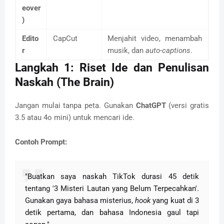
eover
)
Edito
CapCut
Menjahit video, menambah
r
musik, dan
auto-captions
.
Langkah 1: Riset Ide dan Penulisan
Naskah (The Brain)
Jangan mulai tanpa peta. Gunakan
ChatGPT
(versi gratis
3.5 atau 4o mini) untuk mencari ide.
Contoh Prompt:
"Buatkan saya naskah TikTok durasi 45 detik
tentang '3 Misteri Lautan yang Belum Terpecahkan'.
Gunakan gaya bahasa misterius,
hook
yang kuat di 3
detik pertama, dan bahasa Indonesia gaul tapi