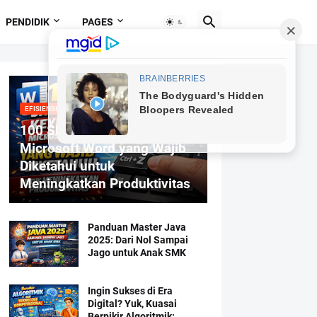
PENDIDIK
PAGES
EFISIENSI MENGETIK
100 Shortcut Keyboard
Microsoft Word yang Wajib
Diketahui untuk
Meningkatkan Produktivitas
Panduan Master Java
2025: Dari Nol Sampai
Jago untuk Anak SMK
Ingin Sukses di Era
Digital? Yuk, Kuasai
Berpikir Algoritmik: