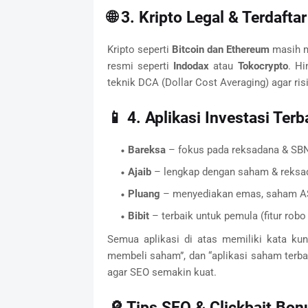
🌐 3. Kripto Legal & Terdafta
Kripto seperti
Bitcoin dan Ethereum
masih me
resmi seperti
Indodax
atau
Tokocrypto
. Hi
teknik DCA (Dollar Cost Averaging) agar risi
📱 4. Aplikasi Investasi Ter
Bareksa
– fokus pada reksadana & SB
Ajaib
– lengkap dengan saham & reksa
Pluang
– menyediakan emas, saham AS
Bibit
– terbaik untuk pemula (fitur robo
Semua aplikasi di atas memiliki kata kunci
membeli saham”, dan “aplikasi saham terbai
agar SEO semakin kuat.
🔎 Tips SEO & Clickbait Bon