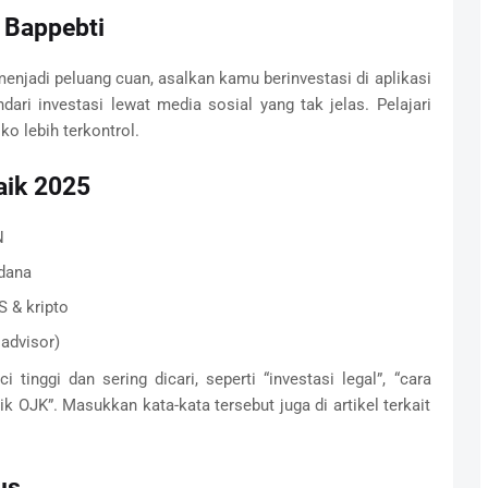
r Bappebti
njadi peluang cuan, asalkan kamu berinvestasi di aplikasi
ndari investasi lewat media sosial yang tak jelas. Pelajari
ko lebih terkontrol.
baik 2025
N
dana
 & kripto
 advisor)
 tinggi dan sering dicari, seperti “investasi legal”, “cara
k OJK”. Masukkan kata-kata tersebut juga di artikel terkait
us