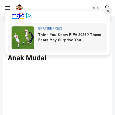
Beranda
Gadget
Vivo Y36 5G: Smartphone 5G
Stylish dan Terjangkau untuk
Anak Muda!