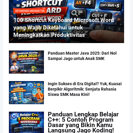
EFISIENSI MENGETIK
100 Shortcut Keyboard Microsoft Word
yang Wajib Diketahui untuk
Meningkatkan Produktivitas
Panduan Master Java 2025: Dari Nol
Sampai Jago untuk Anak SMK
Ingin Sukses di Era Digital? Yuk, Kuasai
Berpikir Algoritmik: Senjata Rahasia
Siswa SMK Masa Kini!
Panduan Lengkap Belajar
C++: 5 Contoh Program
Dasar yang Bikin Kamu
Langsung Jago Koding!