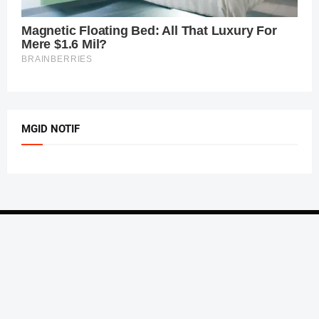
MGID NOTIF
Home
About Us
Privacy Policy
Contact Us
Design by
PBT
| Managed by
Kang Ruli