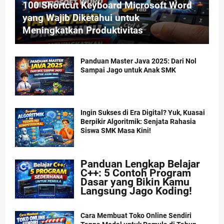
100 Shortcut Keyboard Microsoft Word
yang Wajib Diketahui untuk
Meningkatkan Produktivitas
Panduan Master Java 2025: Dari Nol
Sampai Jago untuk Anak SMK
Ingin Sukses di Era Digital? Yuk, Kuasai
Berpikir Algoritmik: Senjata Rahasia
Siswa SMK Masa Kini!
Panduan Lengkap Belajar
C++: 5 Contoh Program
Dasar yang Bikin Kamu
Langsung Jago Koding!
Cara Membuat Toko Online Sendiri