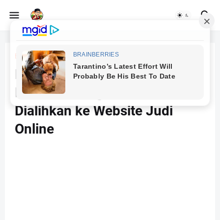
Beranda
pedulilindungi
Heboh! Situs Lama
PeduliLindungi Diretas dan
Dialihkan ke Website Judi
Online