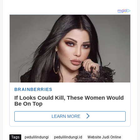
Tags
pedulilindungi
pedulilindungi.id
Website Judi Online