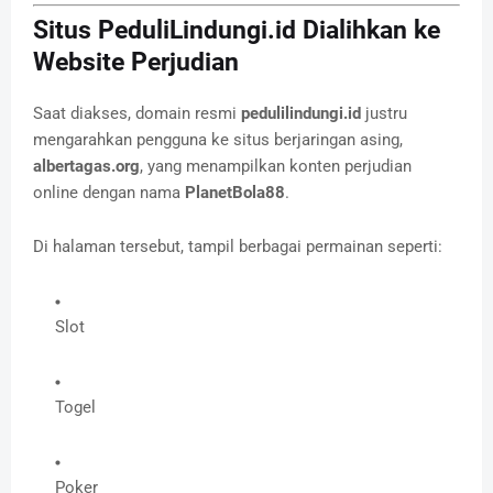
Situs PeduliLindungi.id Dialihkan ke
Website Perjudian
Saat diakses, domain resmi
pedulilindungi.id
justru
mengarahkan pengguna ke situs berjaringan asing,
albertagas.org
, yang menampilkan konten perjudian
online dengan nama
PlanetBola88
.
Di halaman tersebut, tampil berbagai permainan seperti:
Slot
Togel
Poker