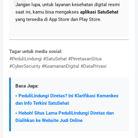
Jangan lupa, untuk layanan kesehatan digital resmi
saat ini, kamu bisa mengakses
aplikasi SatuSehat
yang tersedia di App Store dan Play Store.
Tagar untuk media sosial:
#PeduliLindungi #SatuSehat #PeretasanSitus
#CyberSecurity #KeamananDigital #DataPrivasi
Baca Juga:
PeduliLindungi Diretas? Ini Klarifikasi Kemenkes
dan Info Terkini SatuSehat
Heboh! Situs Lama PeduliLindungi Diretas dan
Dialihkan ke Website Judi Online