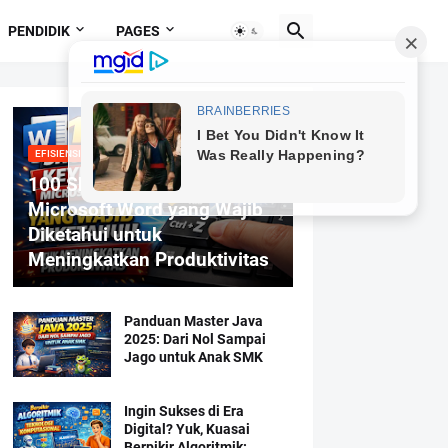
PENDIDIK
PAGES
EFISIENSI MENGETIK
100 Shortcut Keyboard
Microsoft Word yang Wajib
Diketahui untuk
Meningkatkan Produktivitas
Panduan Master Java
2025: Dari Nol Sampai
Jago untuk Anak SMK
Ingin Sukses di Era
Digital? Yuk, Kuasai
Berpikir Algoritmik: