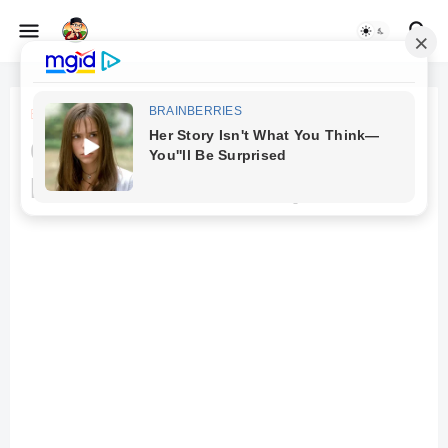
Beranda
Canva
Cara Edit Foto dengan Canva:
Panduan Praktis & Tips Keren