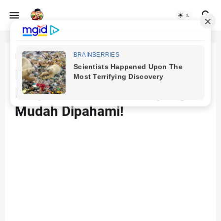
Beranda
AI itu apa
Bagaimana Cara Kerja AI? Ini
Penjelasan Sederhana yang
Mudah Dipahami!