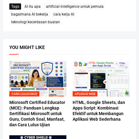
Tags
AI itu apa
artificial intelligence untuk pemula
bagaimana AI bekerja
cara kerja AI
teknologi kecerdasan buatan
YOU MIGHT LIKE
CARA LULUS MCE
APLIKASI WEB
Microsoft Certified Educator
HTML, Google Sheets, dan
(MCE): Panduan Lengkap
Apps Script: Kombinasi
Sertifikasi Microsoft untuk
Efektif untuk Membangun
Guru, Contoh Soal, Manfaat,
Aplikasi Web Sederhana
dan Cara Lulus Ujian