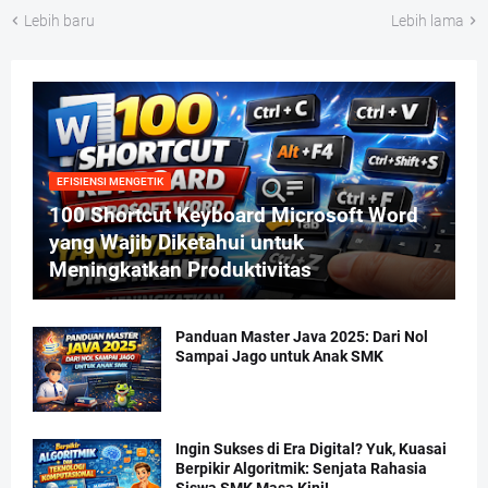
Lebih baru
Lebih lama
EFISIENSI MENGETIK
100 Shortcut Keyboard Microsoft Word
yang Wajib Diketahui untuk
Meningkatkan Produktivitas
Panduan Master Java 2025: Dari Nol
Sampai Jago untuk Anak SMK
Ingin Sukses di Era Digital? Yuk, Kuasai
Berpikir Algoritmik: Senjata Rahasia
Siswa SMK Masa Kini!