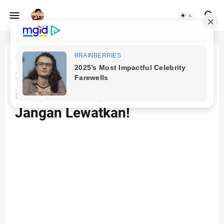
Beranda
Aisyiyah
Sesi Terakhir Webinar Series
Deep Learning di PAUD:
Jangan Lewatkan!