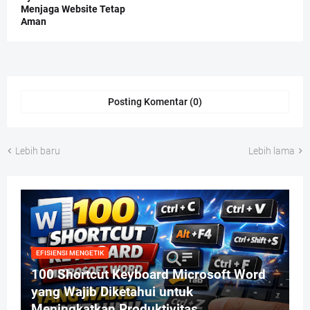
Menjaga Website Tetap
Aman
Posting Komentar (0)
Lebih baru
Lebih lama
EFISIENSI MENGETIK
100 Shortcut Keyboard Microsoft Word
yang Wajib Diketahui untuk
Meningkatkan Produktivitas