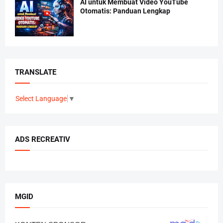
AI untuk Membuat Video YouTube
Otomatis: Panduan Lengkap
TRANSLATE
Select Language
▼
ADS RECREATIV
MGID