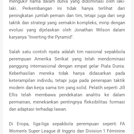
mengukir nama dalam dunia yang didominasi oleh laki-
laki. Perkembangan ini tidak hanya terlihat dari
peningkatan jumlah pemain dan tim, tetapi juga dari segi
taktik dan strategi yang semakin kompleks, mirip dengan
evolusi yang dijelaskan oleh Jonathan Wilson dalam
karyanya "Inverting the Pyramid".
Salah satu contoh nyata adalah tim nasional sepakbola
perempuan Amerika Serikat yang telah mendominasi
panggung internasional dengan empat gelar Piala Dunia.
Keberhasilan mereka tidak hanya didasarkan pada
keterampilan individu, tetapi juga pada penerapan taktik
modern dan kerja sama tim yang solid. Pelatih seperti Jill
Ellis telah membawa pendekatan analitis ke dalam
permainan, menekankan pentingnya fleksibilitas formasi
dan adaptasi terhadap lawan.
Di Eropa, liga-liga sepakbola perempuan seperti FA
Women's Super League di Inggris dan Division 1 Féminine