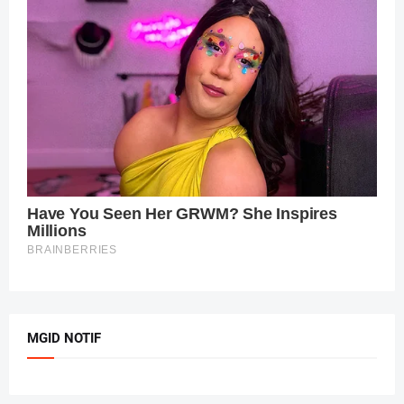
MGID NOTIF