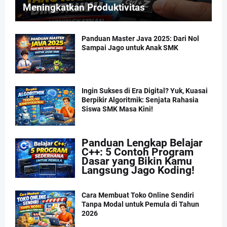
Meningkatkan Produktivitas
Panduan Master Java 2025: Dari Nol
Sampai Jago untuk Anak SMK
Ingin Sukses di Era Digital? Yuk, Kuasai
Berpikir Algoritmik: Senjata Rahasia
Siswa SMK Masa Kini!
Panduan Lengkap Belajar
C++: 5 Contoh Program
Dasar yang Bikin Kamu
Langsung Jago Koding!
Cara Membuat Toko Online Sendiri
Tanpa Modal untuk Pemula di Tahun
2026