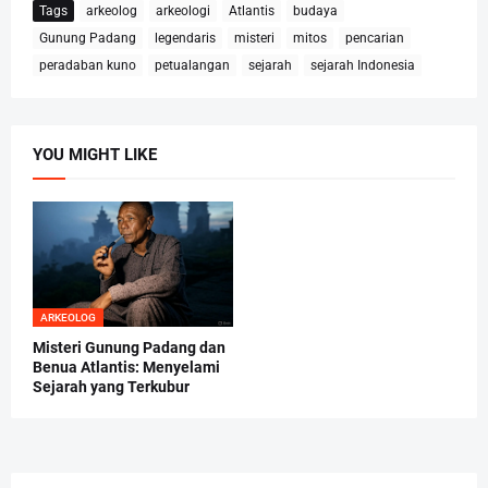
Tags
arkeolog
arkeologi
Atlantis
budaya
Gunung Padang
legendaris
misteri
mitos
pencarian
peradaban kuno
petualangan
sejarah
sejarah Indonesia
YOU MIGHT LIKE
ARKEOLOG
Misteri Gunung Padang dan
Benua Atlantis: Menyelami
Sejarah yang Terkubur