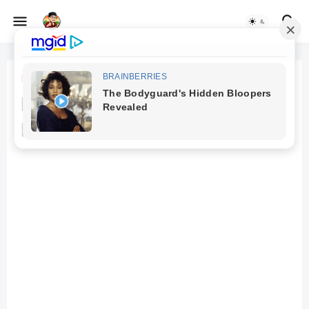
Beranda
arkeolog
Misteri Gunung Padang dan
Benua Atlantis