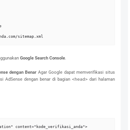
e
nda.com/sitemap.xml
enggunakan
Google Search Console
.
ense dengan Benar
Agar Google dapat memverifikasi situs
asi AdSense dengan benar di bagian
<head>
dari halaman
ation" content="kode_verifikasi_anda">