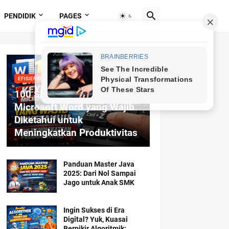
PENDIDIK
PAGES
EFISIENSI MENGETIK
100 Shortcut Keyboard
Microsoft Word yang Wajib
Diketahui untuk
Meningkatkan Produktivitas
Panduan Master Java
2025: Dari Nol Sampai
Jago untuk Anak SMK
Ingin Sukses di Era
Digital? Yuk, Kuasai
Berpikir Algoritmik: