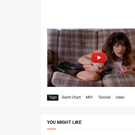
Tags
Gantt Chart
M01
Tutorial
video
YOU MIGHT LIKE