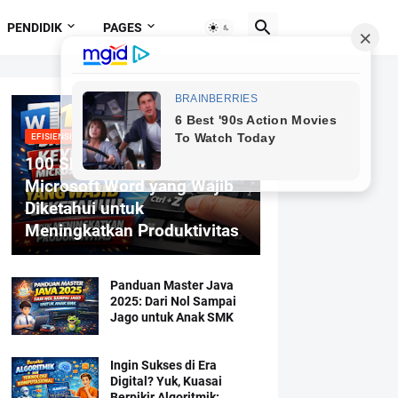
PENDIDIK
PAGES
EFISIENSI MENGETIK
100 Shortcut Keyboard
Microsoft Word yang Wajib
Diketahui untuk
Meningkatkan Produktivitas
Panduan Master Java
2025: Dari Nol Sampai
Jago untuk Anak SMK
Ingin Sukses di Era
Digital? Yuk, Kuasai
Berpikir Algoritmik: