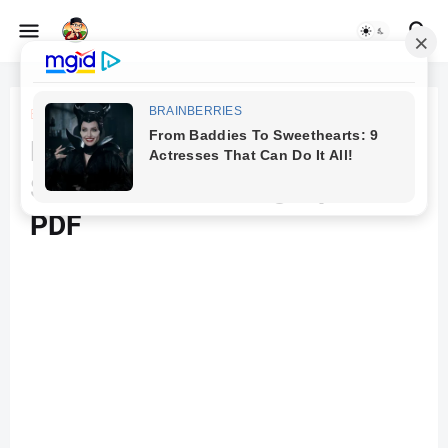
Beranda
keuangan
Download Modul Belajar
Saham Pemula Lengkap File
PDF