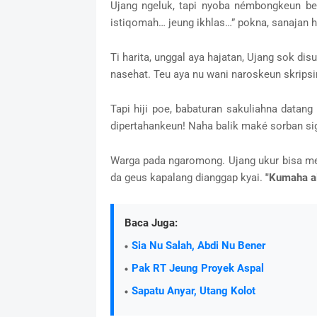
Ujang ngeluk, tapi nyoba némbongkeun be
istiqomah… jeung ikhlas…” pokna, sanajan 
Ti harita, unggal aya hajatan, Ujang sok d
nasehat. Teu aya nu wani naroskeun skripsi
Tapi hiji poe, babaturan sakuliahna datang 
dipertahankeun! Naha balik maké sorban sig
Warga pada ngaromong. Ujang ukur bisa me
da geus kapalang dianggap kyai.
"Kumaha a
Baca Juga:
Sia Nu Salah, Abdi Nu Bener
Pak RT Jeung Proyek Aspal
Sapatu Anyar, Utang Kolot