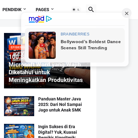
PENDIDIK
PAGES
EFISIENSI MENGETIK
100 Shortcut Keyboard
Microsoft Word yang Wajib
Diketahui untuk
Meningkatkan Produktivitas
Panduan Master Java
2025: Dari Nol Sampai
Jago untuk Anak SMK
Ingin Sukses di Era
Digital? Yuk, Kuasai
Berpikir Algoritmik: