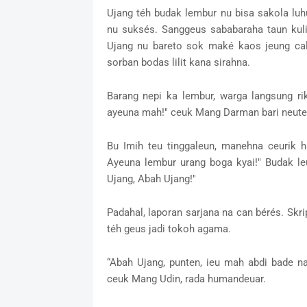
Ujang téh budak lembur nu bisa sakola luh
nu suksés. Sanggeus sababaraha taun kulia
Ujang nu bareto sok maké kaos jeung cal
sorban bodas lilit kana sirahna.
Barang nepi ka lembur, warga langsung ri
ayeuna mah!" ceuk Mang Darman bari neuteu
Bu Imih teu tinggaleun, manehna ceurik ha
Ayeuna lembur urang boga kyai!" Budak leu
Ujang, Abah Ujang!"
Padahal, laporan sarjana na can bérés. Skr
téh geus jadi tokoh agama.
“Abah Ujang, punten, ieu mah abdi bade 
ceuk Mang Udin, rada humandeuar.