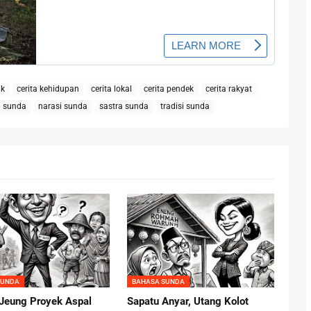
ak
cerita kehidupan
cerita lokal
cerita pendek
cerita rakyat
h sunda
narasi sunda
sastra sunda
tradisi sunda
SUNDA
BAHASA SUNDA
Jeung Proyek Aspal
Sapatu Anyar, Utang Kolot