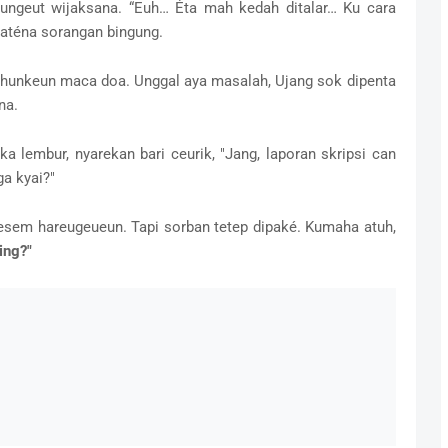
ungeut wijaksana. “Euh… Éta mah kedah ditalar… Ku cara
haténa sorangan bingung.
isuhunkeun maca doa. Unggal aya masalah, Ujang sok dipenta
na.
ka lembur, nyarekan bari ceurik, "Jang, laporan skripsi can
a kyai?"
sem hareugeueun. Tapi sorban tetep dipaké. Kumaha atuh,
ing?"