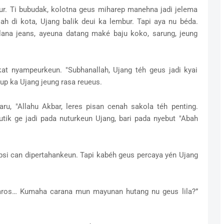
ur. Ti bubudak, kolotna geus miharep manehna jadi jelema
h di kota, Ujang balik deui ka lembur. Tapi aya nu béda.
ana jeans, ayeuna datang maké baju koko, sarung, jeung
kat nyampeurkeun. "Subhanallah, Ujang téh geus jadi kyai
p ka Ujang jeung rasa reueus.
ru, "Allahu Akbar, leres pisan cenah sakola téh penting.
tik ge jadi pada nuturkeun Ujang, bari pada nyebut "Abah
ipsi can dipertahankeun. Tapi kabéh geus percaya yén Ujang
naros… Kumaha carana mun mayunan hutang nu geus lila?”