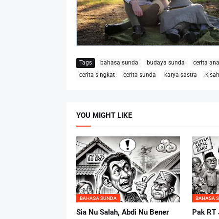
Tags
bahasa sunda
budaya sunda
cerita an
cerita singkat
cerita sunda
karya sastra
kisa
YOU MIGHT LIKE
BAHASA SUNDA
BAHASA 
Sia Nu Salah, Abdi Nu Bener
Pak RT 