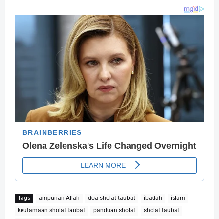
Tags
ampunan Allah
doa sholat taubat
ibadah
islam
keutamaan sholat taubat
panduan sholat
sholat taubat