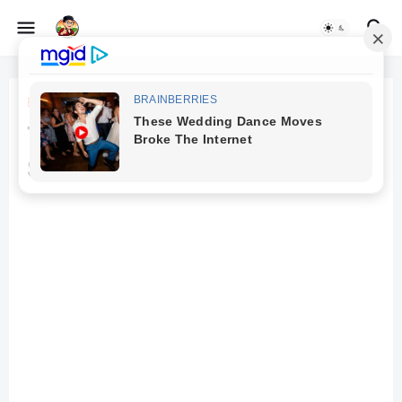
Beranda
ampunan Allah
Tata Cara dan Keutamaan
Sholat Taubat