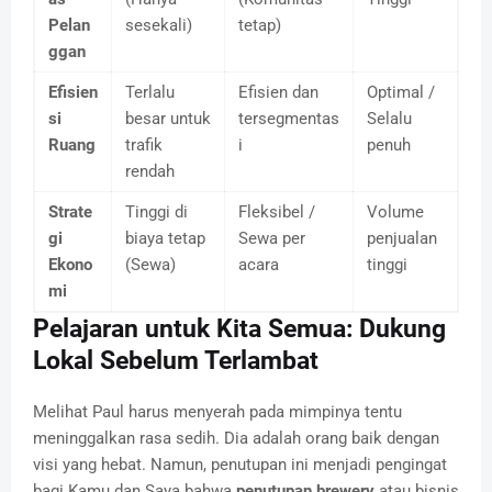
Pelan
sesekali)
tetap)
ggan
Efisien
Terlalu
Efisien dan
Optimal /
si
besar untuk
tersegmentas
Selalu
Ruang
trafik
i
penuh
rendah
Strate
Tinggi di
Fleksibel /
Volume
gi
biaya tetap
Sewa per
penjualan
Ekono
(Sewa)
acara
tinggi
mi
Pelajaran untuk Kita Semua: Dukung
Lokal Sebelum Terlambat
Melihat Paul harus menyerah pada mimpinya tentu
meninggalkan rasa sedih. Dia adalah orang baik dengan
visi yang hebat. Namun, penutupan ini menjadi pengingat
bagi Kamu dan Saya bahwa
penutupan brewery
atau bisnis