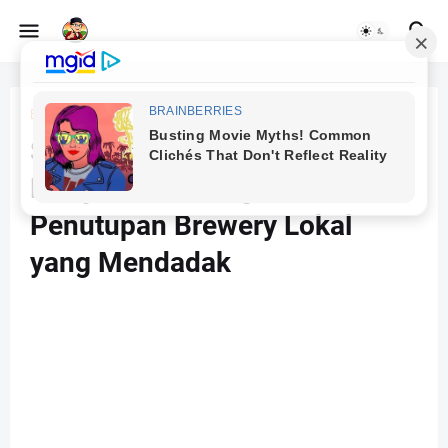
Beranda
bisnis craft beer
Sisi Gelap Bisnis Craft Beer:
Pelajaran Berharga dari
Penutupan Brewery Lokal
yang Mendadak