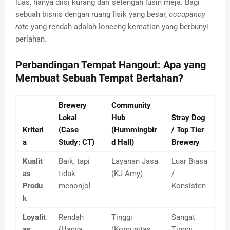
luas, hanya diisi kurang dari setengah lusin meja. Bagi
sebuah bisnis dengan ruang fisik yang besar,
occupancy
rate
yang rendah adalah lonceng kematian yang berbunyi
perlahan.
Perbandingan Tempat Hangout: Apa yang
Membuat Sebuah Tempat Bertahan?
Brewery
Community
Lokal
Hub
Stray Dog
Kriteri
(Case
(Hummingbir
/ Top Tier
a
Study: CT)
d Hall)
Brewery
Kualit
Baik, tapi
Layanan Jasa
Luar Biasa
as
tidak
(KJ Amy)
/
Produ
menonjol
Konsisten
k
Loyalit
Rendah
Tinggi
Sangat
as
(Hanya
(Komunitas
Tinggi