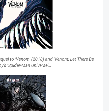
equel to ‘Venom’ (
2018) and ‘Venom: Let There Be
ny's
‘Spider-Man Universe’…