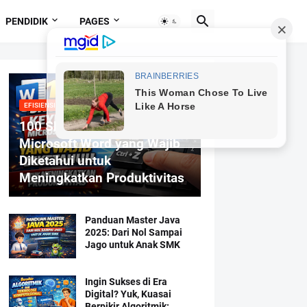
PENDIDIK
PAGES
EFISIENSI MENGETIK
100 Shortcut Keyboard
Microsoft Word yang Wajib
Diketahui untuk
Meningkatkan Produktivitas
Panduan Master Java
2025: Dari Nol Sampai
Jago untuk Anak SMK
Ingin Sukses di Era
Digital? Yuk, Kuasai
Berpikir Algoritmik: