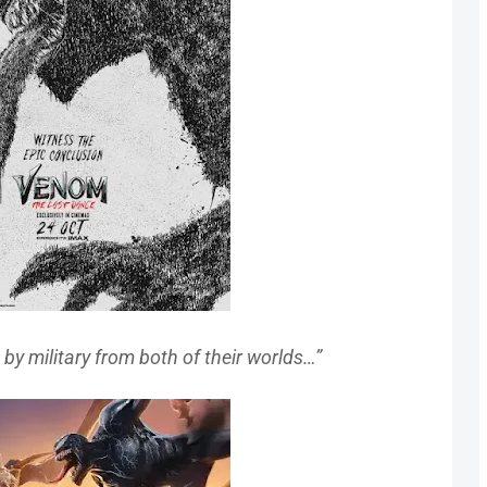
d
by military from both of their worlds…”